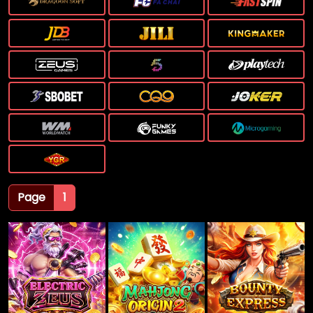
Page
1