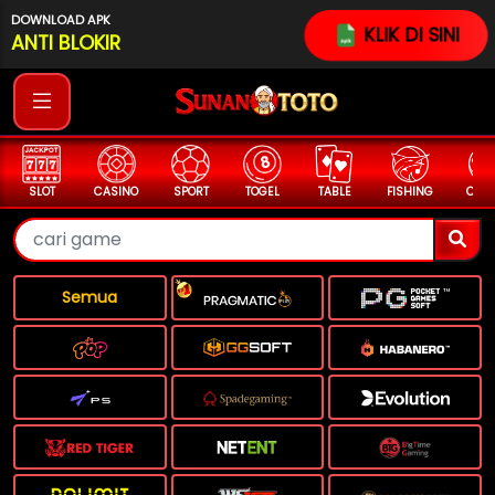
DOWNLOAD APK
KLIK DI SINI
ANTI BLOKIR
SLOT
CASINO
SPORT
TOGEL
TABLE
FISHING
COCK
Semua