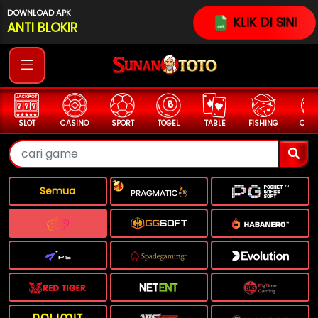
DOWNLOAD APK
KLIK DI SINI
ANTI BLOKIR
SLOT
CASINO
SPORT
TOGEL
TABLE
FISHING
COCK
Semua